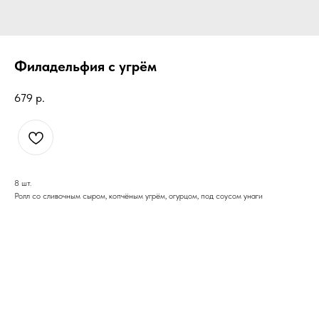
Филадельфия с угрём
679
р.
8 шт.
Ролл со сливочным сыром, копчёным угрём, огурцом, под соусом унаги