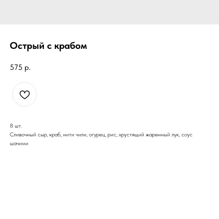
Острый с крабом
575
р.
8 шт.
Сливочный сыр, краб, нити чили, огурец, рис, хрустящий жаренный лук, соус
шачими