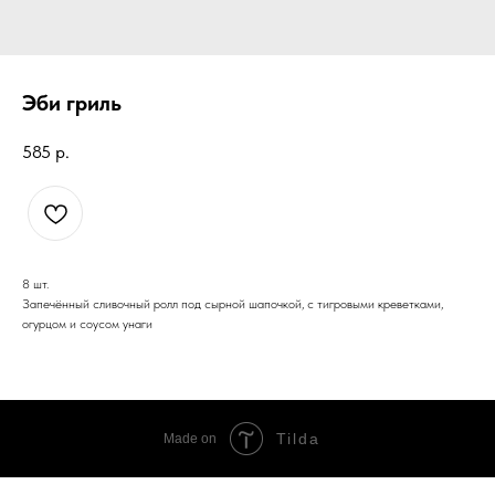
Эби гриль
585
р.
8 шт.
Запечённый сливочный ролл под сырной шапочкой, с тигровыми креветками,
огурцом и соусом унаги
Tilda
Made on